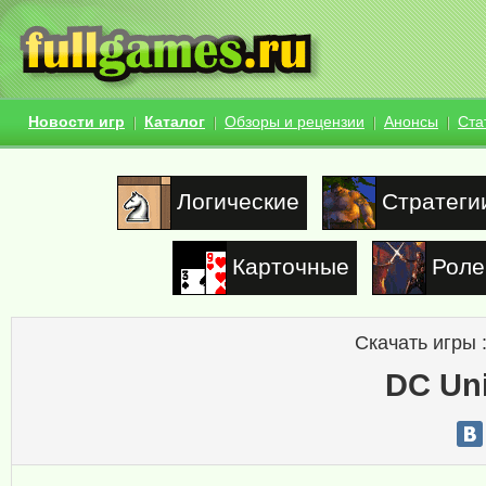
Новости игр
Каталог
Обзоры и рецензии
Анонсы
Ста
Логические
Стратеги
Карточные
Роле
Скачать игры 
DC Uni