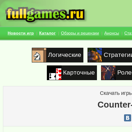
Новости игр
Каталог
Обзоры и рецензии
Анонсы
Ста
Логические
Стратеги
Карточные
Роле
Скачать игры
Counter-