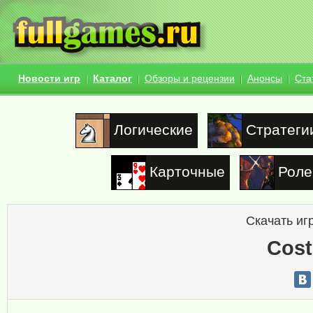
Новости игр
Каталог
Обзоры и рецензии
Анонсы
Ста
Логические
Стратеги
Карточные
Роле
Скачать иг
Cos