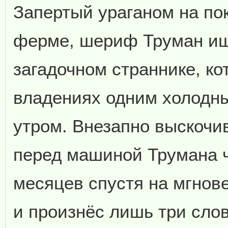
Запертый ураганом на по
ферме, шериф Труман ищ
загадочном страннике, ко
владениях одним холодн
утром. Внезапно выскочи
перед машиной Трумана 
месяцев спустя на мгнов
и произнёс лишь три сло