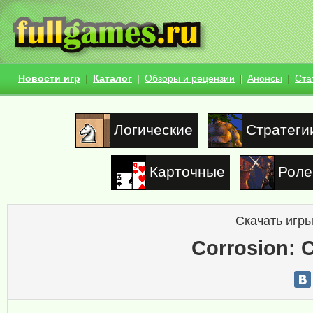
Новости игр
Каталог
Обзоры и рецензии
Анонсы
Ста
Логические
Стратеги
Карточные
Роле
Скачать игры
Corrosion: C