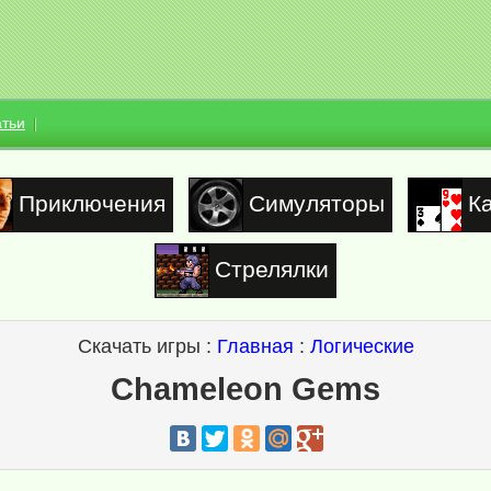
атьи
Приключения
Симуляторы
К
Стрелялки
Скачать игры :
Главная
:
Логические
Chameleon Gems