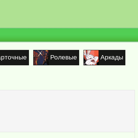
арточные
Ролевые
Аркады