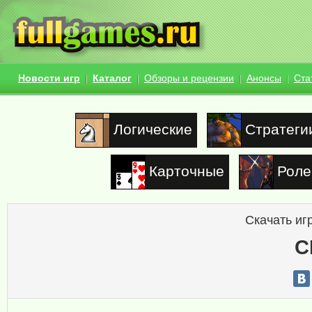
Новости игр
Каталог
Обзоры и рецензии
Анонсы
Ста
Логические
Стратеги
Карточные
Роле
Скачать иг
C