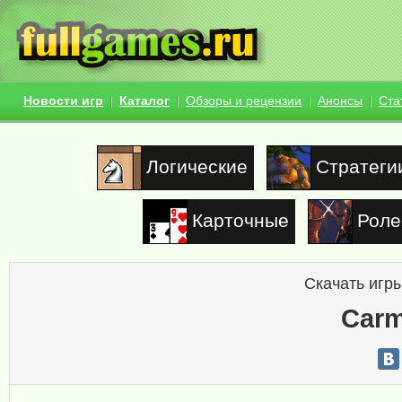
Новости игр
Каталог
Обзоры и рецензии
Анонсы
Ста
Логические
Стратеги
Карточные
Роле
Скачать игры
Carm