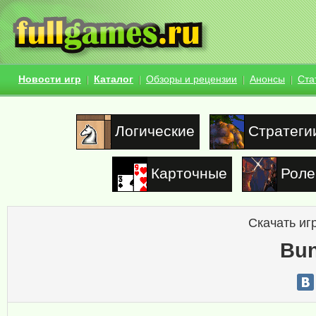
Новости игр
Каталог
Обзоры и рецензии
Анонсы
Ста
Логические
Стратеги
Карточные
Роле
Скачать иг
Bun