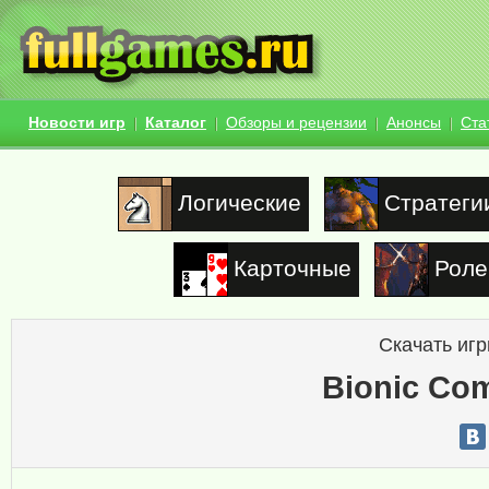
Новости игр
Каталог
Обзоры и рецензии
Анонсы
Ста
Логические
Стратеги
Карточные
Роле
Скачать игр
Bionic Co