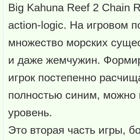
Big Kahuna Reef 2 Chain R
action-logic. На игровом
множество морских сущес
и даже жемчужин. Формир
игрок постепенно расчища
полностью синим, можно
уровень.
Это вторая часть игры, б