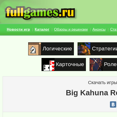
Новости игр
Каталог
Обзоры и рецензии
Анонсы
Ста
Логические
Стратеги
Карточные
Роле
Скачать игры
Big Kahuna Re