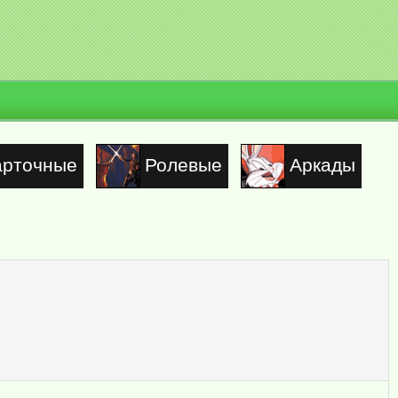
арточные
Ролевые
Аркады