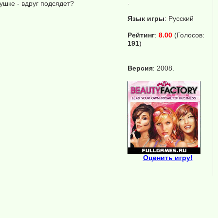
.
шке - вдруг подсядет?
Язык игры
:
Русский
Рейтинг
:
8.00
(Голосов:
191
)
Версия
: 2008.
Оценить игру!