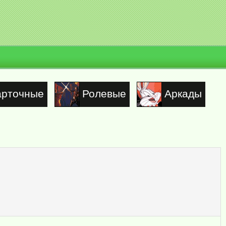
арточные
Ролевые
Аркады