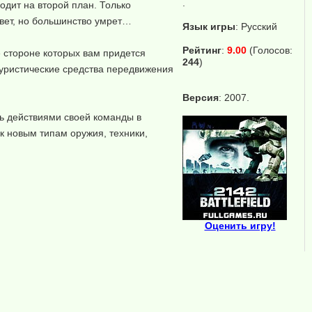
.
одит на второй план. Только
вет, но большинство умрет…
Язык игры
:
Русский
Рейтинг
:
9.00
(Голосов:
е стороне которых вам придется
244
)
уристические средства передвижения
Версия
: 2007.
ь действиями своей команды в
к новым типам оружия, техники,
Оценить игру!