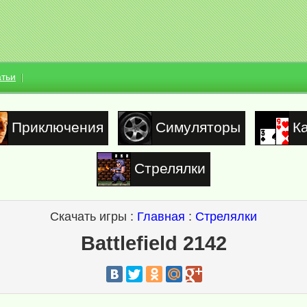
атьи
Приключения
Симуляторы
К
Стрелялки
Скачать игры :
Главная
:
Стрелялки
Battlefield 2142