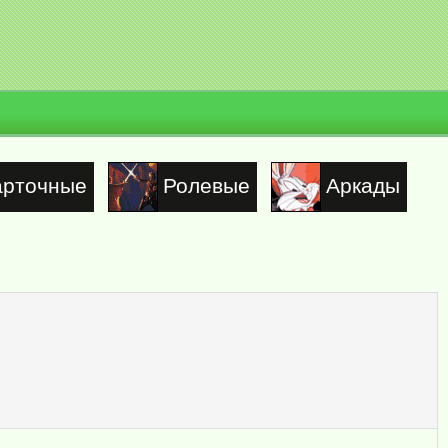
арточные
Ролевые
Аркады