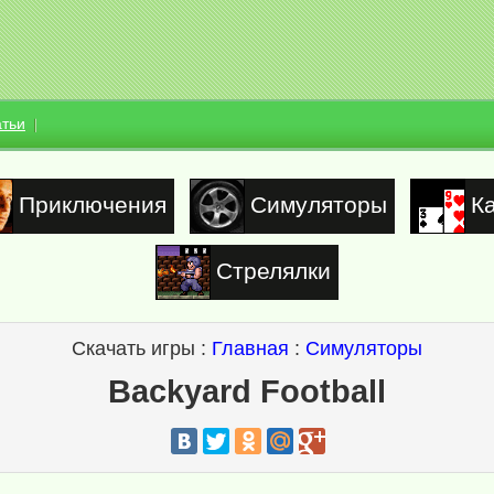
атьи
Приключения
Симуляторы
К
Стрелялки
Скачать игры :
Главная
:
Симуляторы
Backyard Football