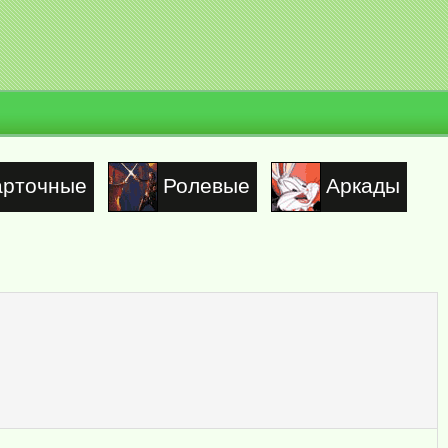
арточные
Ролевые
Аркады