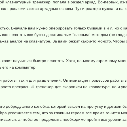
й клавиатурный тренажер, попала в раздел аркад. Во-первых, из-за
о четко прослеживаются аркадные основы. Тут и реакция нужна, и на
ью. Вначале вам нужно оперировать только буквами в и л, но с к
ас печатать все буквы десятипалым ''слепым'' методом (не глядя
ажав аналог на клавиатуре. За вами бежит какой-то монстр. Чтобы 
кто хочет научиться быстро печатать. Хотя, по-моему скромному мн
ь его на компьютер.
я работы, так и для развлечений. Оптимизация процессов работы
просто прекрасный тренажер для скорописи на клавиатуре. но и ув
го добродушного колобка, который вышел на прогулку и должен быс
гра усложняется тем, что за главным героем все время гонится мо
канчивается, а чтобы ее продолжить необходимо пройти все уровни 