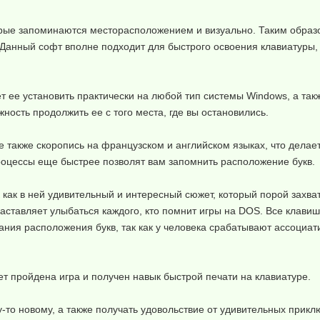
рые запоминаются месторасположением и визуально. Таким образо
 Данный софт вполне подходит для быстрого освоения клавиатуры,
т ее установить практически на любой тип системы Windows, а так
жность продолжить ее с того места, где вы остановились.
 также скоропись на французском и английском языках, что делает
процессы еще быстрее позволят вам запомнить расположение букв.
 как в ней удивительный и интересный сюжет, который порой захват
заставляет улыбаться каждого, кто помнит игры на DOS. Все клав
ания расположения букв, так как у человека срабатывают ассоциат
т пройдена игра и получен навык быстрой печати на клавиатуре.
у-то новому, а также получать удовольствие от удивительных прикл