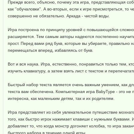
Прежде всего, объясню, почему эта игра, представляющая собо
как ''обучаловки''. А во-вторых, если к игре присмотреться, т
совершенно не обязательно. Аркада - чистой воды.
Игра построена по принципу уровней с повышающейся сложност
расширяется. Тем самым авторы надеются постепенно научить в
прост. Перед вами ряд букв, которые вы убираете, правильно н
перемещаться вперед, избавляясь от букв.
Вот и вся наука. Игра, естественно, понравиться только тем, 
изучить клавиатуру, а затем взять лист с текстом и перепечатат
Быстрый набор текста является очень важным умением, как дл
текста вам обеспечена. Компьютерная игра BabyType - это не 
интересна, как маленьким детям, так и их родителям.
Игра представляет из себя увлекательное путешествие мохнато
того, как быстро игрок нажимает клавиши с нужными буквами. И
добавляет то, что когда монстр догоняет колобка, то игра за
быстрого набора в течение одной игры.