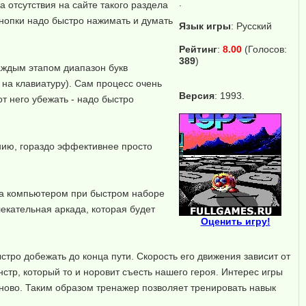
.
 отсутствия на сайте такого раздела
 кнопки надо быстро нажимать и думать
Язык игры
:
Русский
Рейтинг
:
8.00
(Голосов:
389
)
аждым этапом диапазон букв
 на клавиатуру). Сам процесс очень
Версия
: 1993.
от него убежать - надо быстро
ению, гораздо эффективнее просто
 за компьютером при быстром наборе
лекательная аркада, которая будет
Оценить игру!
тро добежать до конца пути. Скорость его движения зависит от
нстр, который то и норовит съесть нашего героя. Интерес игры
заново. Таким образом тренажер позволяет тренировать навык