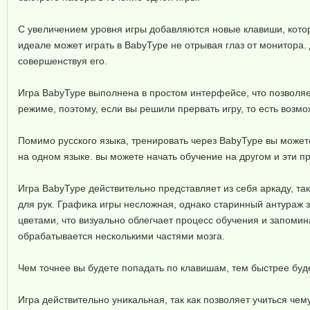
С увеличением уровня игры добавляются новые клавиши, кото
идеале может играть в BabyType не отрывая глаз от монитора.
совершенствуя его.
Игра BabyType выполнена в простом интерфейсе, что позволяе
режиме, поэтому, если вы решили прервать игру, то есть возмо
Помимо русского языка, тренировать через BabyType вы можете
на одном языке. вы можете начать обучение на другом и эти 
Игра BabyType действительно представляет из себя аркаду, так
для рук. Графика игры несложная, однако старинный антураж 
цветами, что визуально облегчает процесс обучения и запомин
обрабатывается несколькими частями мозга.
Чем точнее вы будете попадать по клавишам, тем быстрее буде
Игра действительно уникальная, так как позволяет учиться чем