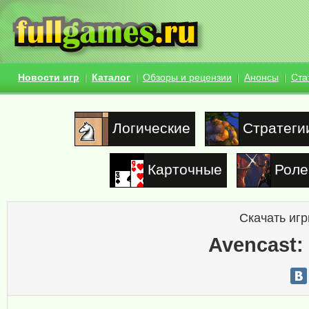
Новости игр
Каталог
Обзоры и рецензии
Анонсы
Ста
Логические
Стратеги
Карточные
Роле
Скачать игр
Avencast: 