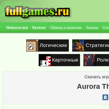
Новости игр
Каталог
Обзоры и рецензии
Анонсы
Ста
Логические
Стратеги
Карточные
Роле
Скачать игр
Aurora Th