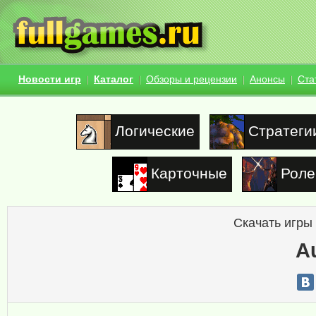
Новости игр
Каталог
Обзоры и рецензии
Анонсы
Ста
Логические
Стратеги
Карточные
Роле
Скачать игры
Au