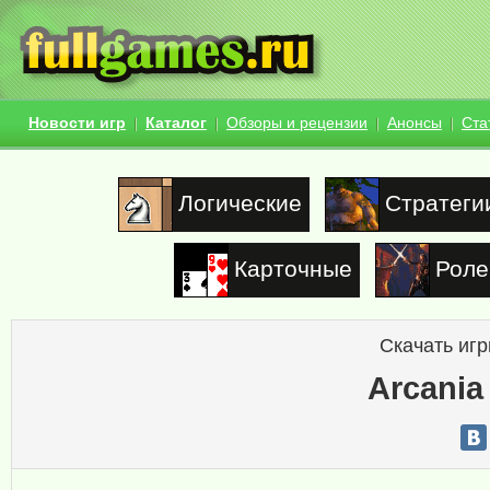
Новости игр
Каталог
Обзоры и рецензии
Анонсы
Ста
Логические
Стратеги
Карточные
Роле
Скачать игр
Arcania 