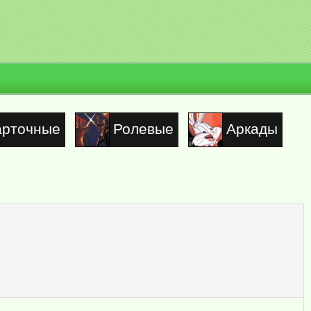
арточные
Ролевые
Аркады