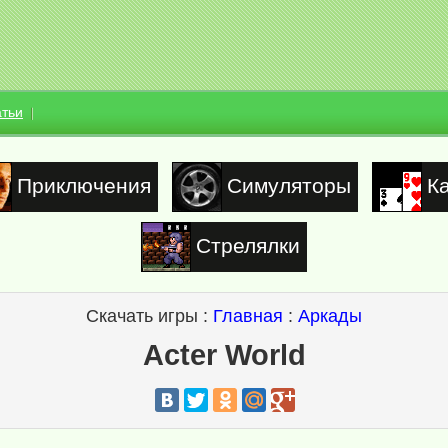
атьи
Приключения
Симуляторы
К
Стрелялки
Скачать игры :
Главная
:
Аркады
Acter World