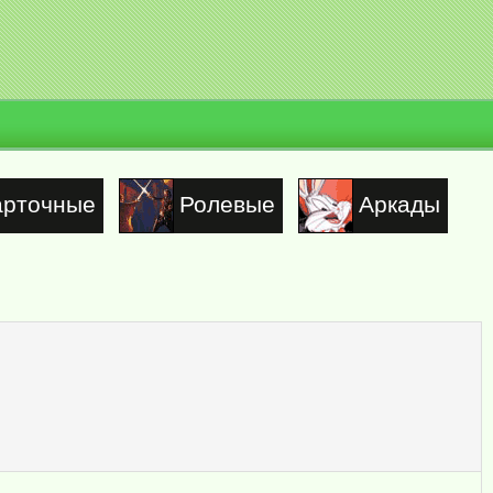
арточные
Ролевые
Аркады